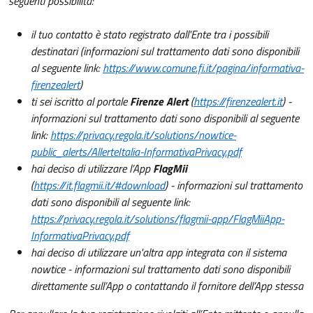
seguenti possibilità:
il tuo contatto è stato registrato dall'Ente tra i possibili
destinatari (informazioni sul trattamento dati sono disponibili
al seguente link:
https://www.comune.fi.it/pagina/informativa-
firenzealert
)
ti sei iscritto al portale
Firenze Alert
(
https://firenzealert.it
) -
informazioni sul trattamento dati sono disponibili al seguente
link:
https://privacy.regola.it/solutions/nowtice-
public_alerts/AllerteItalia-InformativaPrivacy.pdf
hai deciso di utilizzare l’App
FlagMii
(
https://it.flagmii.it/#download
) - informazioni sul trattamento
dati sono disponibili al seguente link:
https://privacy.regola.it/solutions/flagmii-app/FlagMiiApp-
InformativaPrivacy.pdf
hai deciso di utilizzare un'altra app integrata con il sistema
nowtice - informazioni sul trattamento dati sono disponibili
direttamente sull’App o contattando il fornitore dell’App stessa